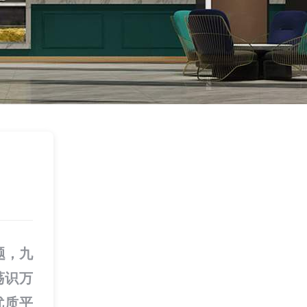
题，九
荡识万
优质平